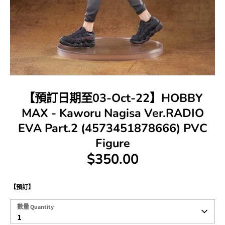
【預訂日期至03-Oct-22】HOBBY
MAX - Kaworu Nagisa Ver.RADIO
EVA Part.2 (4573451878666) PVC
Figure
$350.00
【預訂】
數
數量 Quantity
量
1
Quantity