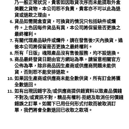
乃一般正常狀況，貴客如因取貨次序而未能提取外盒
美觀之貨物，本公司恕不負責，貴客亦不可以此為退
貨或退款之理由。
貨品如需開盒查貨，可換貨的情況只包括缺件或爛
件。上色因每件貨品有異，本公司將保留是否更換之
最終權利。
有關
代理產品
缺件或爛件，請在發售後7天內換貨，過
後本公司將保留是否更換之最終權利。
所有「日版」魂限產品沒有售後服務，均不設退換。
商品最終發貨日期由官方網站為準，請留意相關官方
公佈為準，除非商品因生產商或供應商問題未能供
貨，否則恕不能安排退款。
如果因生產商或供應商未能全數供貨，所有訂金將獲
全數退回。
如有出現因錯字及/或供應商提供錯資料以致產品價錢
不對及/或資訊不對，精品有權利-拒絕及取消任何價錢
錯誤之訂單。如閣下已用任何形式付款而被取消訂
單，我們將會全數退回已收取之款項。