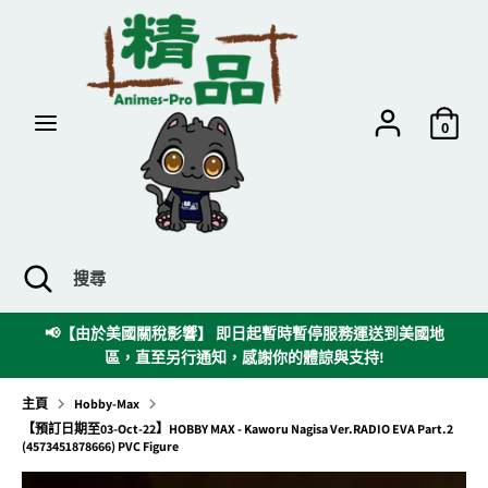
跳
到
內
容
搜
搜
尋
尋
0
搜
關
搜
尋
閉
尋
搜
時
📢【由於美國關稅影響】 即日起暫時暫停服務運送到美國地
尋
區，直至另行通知，感謝你的體諒與支持!
欄
主頁
Hobby-Max
【預訂日期至03-Oct-22】HOBBY MAX - Kaworu Nagisa Ver.RADIO EVA Part.2
(4573451878666) PVC Figure