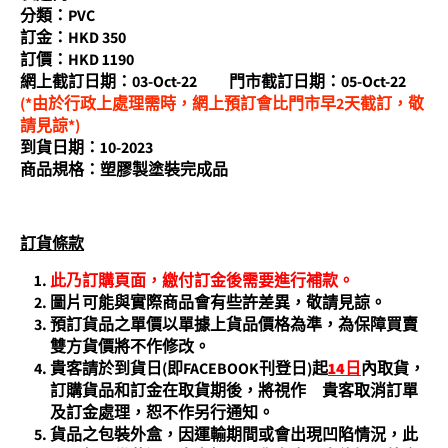
分類：PVC
訂金：HKD 350
訂價：HKD 1190
網上截訂日期：03-Oct-22 門市截訂日期：05-Oct-22
(*由於行政上處理需時，網上預訂會比門市早2天截訂，敬
請見諒*)
到貨日期：10-2023
商品規格：塑膠製塗裝完成品
訂貨條
款
此乃訂購頁面，繳付訂金後需要進行補款。
圖片可能與實際商品會有些許差異，敬請見諒。
預訂貨品之單價以單據上貨品價格為準，為保障買賣
雙方貨價將不作修改。
貴客請於到貨日(即FACEBOOK刊登日)起
14
日
內取貨，
訂購貨品和訂金在取貨期後，將視作 貴客取消訂單
及訂金處理，恕不作另行通知。
貨品之包裝外盒，因運輸期間或會出現凹陷情況，此