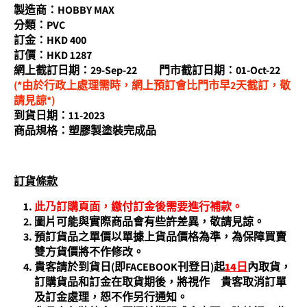
製造商：HOBBY MAX
分類：PVC
訂金：HKD 400
訂價：HKD 1287
網上截訂日期：29-Sep-22 門市截訂日期：01-Oct-22
(*由於行政上處理需時，網上預訂會比門市早2天截訂，敬
請見諒*)
到貨日期：11-2023
商品規格：塑膠製塗裝完成品
訂貨條
款
此乃訂購頁面，繳付訂金後需要進行補款。
圖片可能與實際商品會有些許差異，敬請見諒。
預訂貨品之單價以單據上貨品價格為準，為保障買賣
雙方貨價將不作修改。
貴客請於到貨日(即FACEBOOK刊登日)起
14
日
內取貨，
訂購貨品和訂金在取貨期後，將視作 貴客取消訂單
及訂金處理，恕不作另行通知。