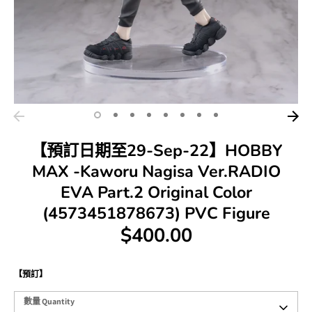
【預訂日期至29-Sep-22】HOBBY
MAX -Kaworu Nagisa Ver.RADIO
EVA Part.2 Original Color
(4573451878673) PVC Figure
$400.00
【預訂】
數
數量 Quantity
量