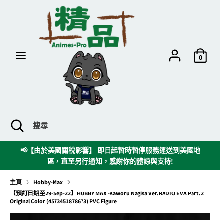
跳
到
內
容
搜
搜
尋
尋
0
搜
關
搜
尋
閉
尋
搜
時
📢【由於美國關稅影響】 即日起暫時暫停服務運送到美國地
尋
區，直至另行通知，感謝你的體諒與支持!
欄
主頁
Hobby-Max
【預訂日期至29-Sep-22】HOBBY MAX -Kaworu Nagisa Ver.RADIO EVA Part.2
Original Color (4573451878673) PVC Figure