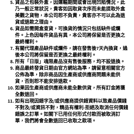
貨品之包裝外盒，因運輸期間或會出現凹陷情況，此
乃一般正常狀況，貴客如因取貨次序而未能提取外盒
美觀之貨物，本公司恕不負責，貴客亦不可以此為退
貨或退款之理由。
貨品如需開盒查貨，可換貨的情況只包括缺件或爛
件。上色因每件貨品有異，本公司將保留是否更換之
最終權利。
有關
代理產品
缺件或爛件，請在發售後7天內換貨，過
後本公司將保留是否更換之最終權利。
所有「日版」魂限產品沒有售後服務，均不設退換。
商品最終發貨日期由官方網站為準，請留意相關官方
公佈為準，除非商品因生產商或供應商問題未能供
貨，否則恕不能安排退款。
如果因生產商或供應商未能全數供貨，所有訂金將獲
全數退回。
如有出現因錯字及/或供應商提供錯資料以致產品價錢
不對及/或資訊不對，精品有權利-拒絕及取消任何價錢
錯誤之訂單。如閣下已用任何形式付款而被取消訂
單，我們將會全數退回已收取之款項。