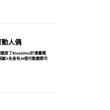
2 可動人偶
⭐精細還原了Bloodshot於漫畫嘅
細膩⭐全身有39個可動關節可