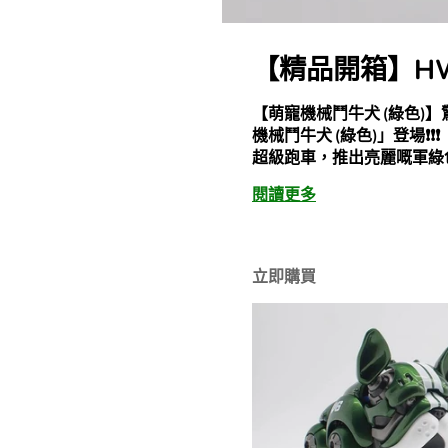
【精品開箱】HWJ
【萌寵機械鬥牛犬 (綠色)】驚
機械鬥牛犬 (綠色)」登場❗❗❗
超級跑車，推出亮麗嘅軍綠色.
閱讀更多
立即購買