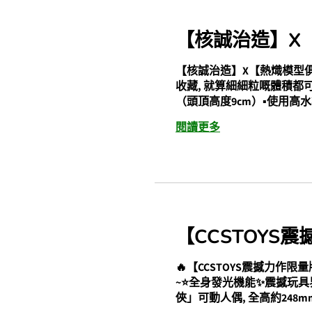
【核誠治造】X【
【核誠治造】X【熱熾模型俱樂
收藏, 就算細細粒嘅體積
（頭頂高度9cm）▪使用高
閱讀更多
【CCSTOYS
🔥【CCSTOYS震撼力作
~⭐全身發光機能✨震撼玩具
俠」可動人偶, 全高約248m