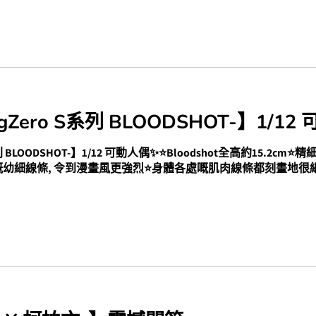
-FigZero S系列 BLOODSHOT-】1/1
o S系列 BLOODSHOT-】1/12 可動人偶✨⭐Bloodshot全高約15.2cm
嘅幼細線條, 令到漫畫風更強烈⭐身體各處嘅肌肉線條都刻畫地很