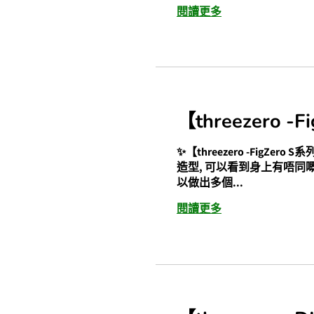
閱讀更多
【threezero 
✨【threezero -FigZer
造型, 可以看到身上有唔同
以做出多個...
閱讀更多