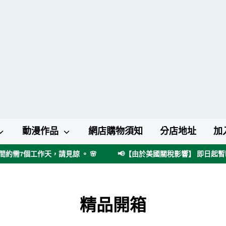
動漫作品
網店購物須知
分店地址
加
約需7個工作天，請見諒 。 🌸
📢【由於美國關稅影響】 即日起
精品開箱