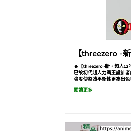
【threezero
🔥【threezero -新・超
已故初代超人力霸王設計者成
強度使整體平衡性更為出色可
閱讀更多