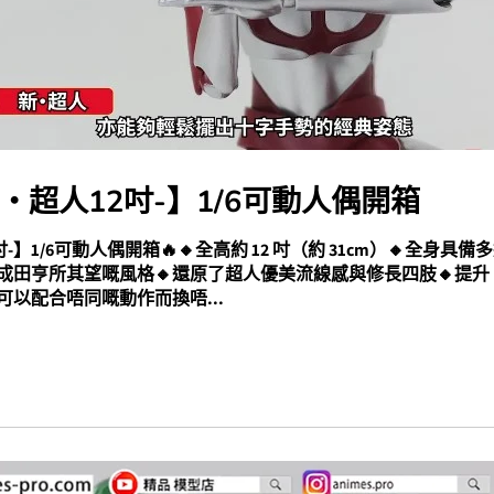
 -新・超人12吋-】1/6可動人偶開箱
人12吋-】1/6可動人偶開箱🔥🔸全高約 12 吋（約 31cm）🔸全身
田亨所其望嘅風格🔸還原了超人優美流線感與修長四肢🔸提升「
以配合唔同嘅動作而換唔...