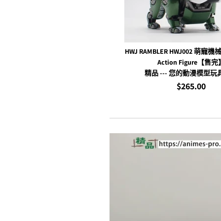
HWJ RAMBLER HWJ002 萌寵
Action Figure【售完
精品 --- 您的動漫模型
$265.00