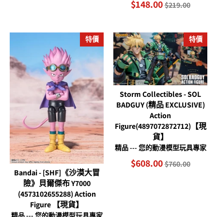
原
$148.00
$219.00
價
特價
特價
Storm Collectibles - SOL
BADGUY (精品 EXCLUSIVE)
Action
Figure(4897072872712)【現
貨】
精品 --- 您的動漫模型玩具專家
原
$608.00
$760.00
價
Bandai - [SHF]《沙漠大冒
險》貝爾傑布 Y7000
(4573102655288) Action
Figure 【現貨】
精品 --- 您的動漫模型玩具專家