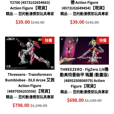
德 Action Figure
Y2700 (4573102654663)
(4573102649454)【現貨】
Action Figure【現貨】
精品 --- 您的動漫模型玩具專家
精品 --- 您的動漫模型玩具專家
原
原
$39.00
$39.00
$142.00
$142.00
價
價
特價
特價
THREEZERO - FigZero 1/6機
Threezero - Transformers
動奥特曼裝甲 瑪麗 (動畫版)
Bumblebee - DLX Arcee 艾茜
(4895250806979) Action
Action Figure
Figure【現貨】
(4897056203556)【現貨】
精品 --- 您的動漫模型玩具專家
精品 --- 您的動漫模型玩具專家
原
$698.00
$1,180.00
原
$798.00
價
$1,246.00
價