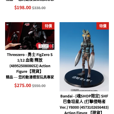
原
$198.00
$338.00
價
特價
特價
Threezero - 勇士 FigZero S
1/12 血衛 釋放
(4895250808652) Action
Figure【現貨】
精品 --- 您的動漫模型玩具專家
原
$275.00
$550.00
價
Bandai - [魂SHOP限定] SHF
巴魯坦星人 (打擊侵略者
Ver.) Y8000 (4573102656483)
Action Figure 【現貨】