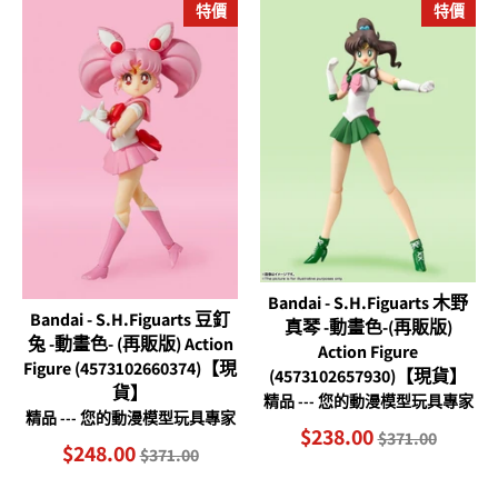
特價
特價
Bandai - S.H.Figuarts 木野
Bandai - S.H.Figuarts 豆釘
真琴 -動畫色-(再販版)
兔 -動畫色- (再販版) Action
Action Figure
Figure (4573102660374)【現
(4573102657930)【現貨】
貨】
精品 --- 您的動漫模型玩具專家
精品 --- 您的動漫模型玩具專家
原
$238.00
$371.00
原
$248.00
$371.00
價
價