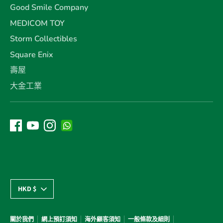
Good Smile Company
MEDICOM TOY
Storm Collectibles
Square Enix
壽屋
大金工業
貨
HKD $
幣
關於我們
網上預訂須知
海外顧客須知
一般條款及細則