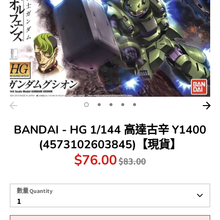
BANDAI - HG 1/144 高達古辛 Y1400
(4573102603845)【現貨】
$76.00
原
$83.00
價
數
數量 Quantity
量
1
Quantity