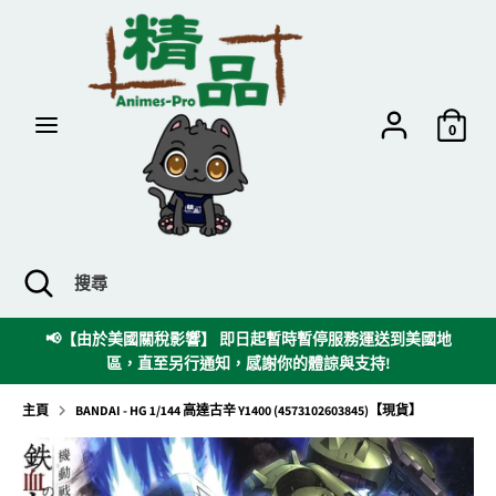
跳
到
內
容
搜
搜
尋
尋
0
搜
關
搜
尋
閉
尋
搜
時
📢【由於美國關稅影響】 即日起暫時暫停服務運送到美國地
尋
區，直至另行通知，感謝你的體諒與支持!
欄
主頁
BANDAI - HG 1/144 高達古辛 Y1400 (4573102603845)【現貨】