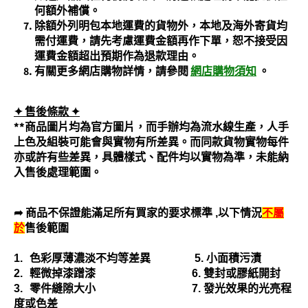
何額外補償。
除額外列明包本地運費的貨物外，本地及海外寄貨均
需付運費，請先考慮運費金額再作下單，恕不接受因
運費金額超出預期作為退款理由。
有關更多網店購物詳情，請參閱
網店購物須知
。
✦ 售後條款
✦
**商品圖片均為官方圖片，而手辦均為流水線生產，人手
上色及組裝可能會與實物有所差異。而同款貨物實物每件
亦或許有些差異，具體樣式、配件均以實物為準，未能納
入售後處理範圍。
➦ 商品不保證能滿足所有買家的要求標準
,
以下情況
不屬
於
售後範圍
1.
色彩厚薄濃淡不均等差異
5.
小面積污漬
2.
輕微掉漆蹭漆
6.
雙封或膠紙開封
3.
零件縫隙大小
7.
發光效果的光亮程
度或色差