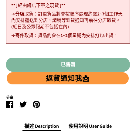
**[ 經由網店下單之現貨 ]**
➜分店取貨：訂單貨品將會按順序處理約需2~7個工作天
內安排運送到分店，請稍等到貨通知再前往分店取貨。
(紅日及公眾假期不包括在內)
➜寄件取貨：貨品約會在1~2個星期內安排打包出貨。
已售罄
返貨通知我📩
分享
Facebook
Twitter
Pinterest
分
分
分
享
享
享
描述 Description
使用說明 User Guide