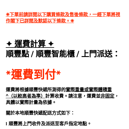
❈下單前請詳閱以下購買條款及售後條款，一經下單將視
作閣下已詳閱及默認以下條款。❈
✦ 運費計算 ✦
順豐點 /
順豐智能櫃
/
上門派送
：
*運費到付*
運費將根據順豐快遞所測得的
實際重量或實際體積重
^
（以較高者為準）
計算收費。請注意，運費並
非固定
，
具體以實際計量為依據。
關於本地順豐快遞配送方式如下：
l
順豐將上門收件及派送至客
戶
指定地點。