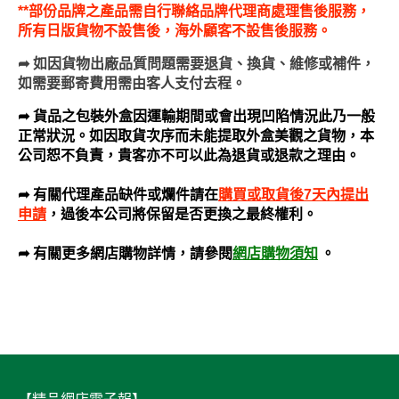
**部份品牌之產品需自行聯絡品牌代理商處理售後服務，
所有日版貨物不設售後，海外顧客不設售後服務。
➦
如因貨物出廠品質問題需要退貨、換貨、維修或補件，
如需要郵寄費用需由客人支付去程。
➦ 貨品之包裝外盒因運輸期間或會出現凹陷情況此乃一般
正常狀況。如因取貨次序而未能提取外盒美觀之貨物，本
公司恕不負責，貴客亦不可以此為退貨或退款之理由。
➦ 有關代理產品缺件或爛件請在
購買或取貨後7天內
提出
申請
，過後本公司將保留是否更換之最終權利。
網店購物須知
。
➦ 有關更多網店購物詳情，請參閱