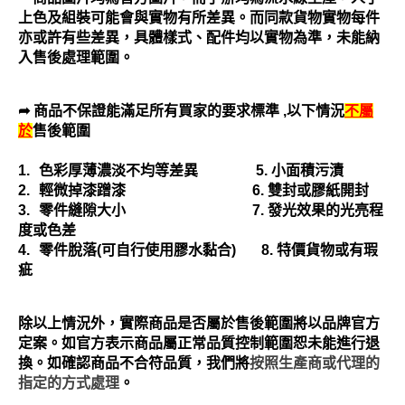
上色及組裝可能會與實物有所差異。而同款貨物實物每件
亦或許有些差異，具體樣式、配件均以實物為準，未能納
入售後處理範圍。
➦ 商品不保證能滿足所有買家的要求標準
,
以下情況
不屬
於
售後範圍
1.
色彩厚薄濃淡不均等差異
5.
小面積污漬
2.
輕微掉漆蹭漆
6.
雙封或膠紙開封
3.
零件縫隙大小
7.
發光效果的光亮程
度或色差
4.
零件脫落
(
可自行使用膠水黏合
)
8.
特價貨物或有瑕
疵
除以上情況外，實際商品是否屬於售後範圍將以品牌官方
定案。如官方表示商品屬正常品質控制範圍恕未能進行退
換。如確認商品不合符品質，我們將
按照生產商或代理的
指定的方式處理
。