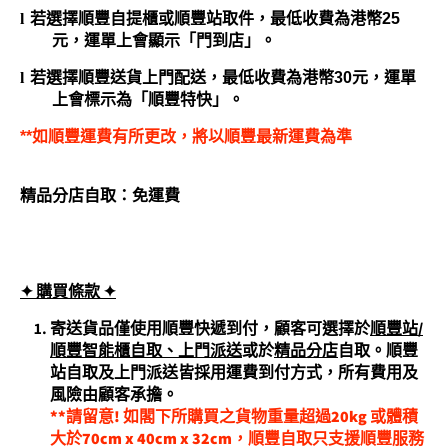
l
若選擇順豐自提櫃或順豐站取件，最低收費為港幣
25
元，運單上會顯示「門到店」。
l
若選擇順豐送貨上門配送，最低收費為港幣
30
元，運單
上會標示為「順豐特快」。
**
如順豐運費有所更改，將以順豐最新運費為準
精品分店自取：免運費
✦ 購買條
款 ✦
寄送貨品僅使用順豐快遞到付，顧客可選擇於
順豐站/
順豐智能櫃自取、上門派送
或於
精品分店
自取。順豐
站自取及上門派送皆採用運費到付方式，所有費用及
風險由顧客承擔。
**請留意! 如閣下所購買之貨物重量超過20kg 或體積
大於70cm x 40cm x 32cm，順豐自取只支援順豐服務