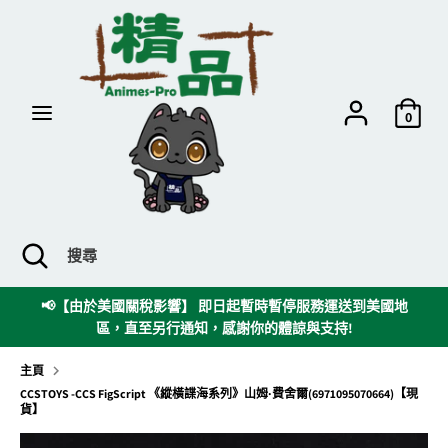
跳
到
內
容
搜
搜
尋
尋
0
搜
關
搜
尋
閉
尋
搜
務運送到美國地
🌸經由網店下單之現貨貨品將會按照訂單順序安排出貨
尋
持!
間約需7個工作天，請見諒 。 🌸
欄
主頁
CCSTOYS -CCS FigScript 《縱橫諜海系列》山姆·費舍爾(6971095070664)【現
貨】