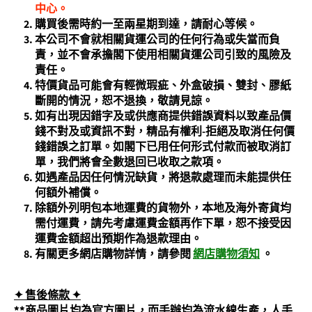
中心。
購買後需時約一至兩星期到達，請耐心等候。
本公司不會就相關貨運公司的任何行為或失當而負
責，並不會承擔閣下使用相關貨運公司引致的風險及
責任。
特價貨品可能會有輕微瑕疵、外盒破損、雙封、膠紙
斷開的情況，恕不退換，敬請見諒。
如有出現因錯字及或供應商提供錯誤資料以致產品價
錢不對及或資訊不對，精品有權利-拒絕及取消任何價
錢錯誤之訂單。如閣下已用任何形式付款而被取消訂
單，我們將會全數退回已收取之款項。
如遇產品因任何情況缺貨，將退款處理而未能提供任
何額外補償。
除額外列明包本地運費的貨物外，本地及海外寄貨均
需付運費，請先考慮運費金額再作下單，恕不接受因
運費金額超出預期作為退款理由。
有關更多網店購物詳情，請參閱
網店購物須知
。
✦ 售後條款
✦
**商品圖片均為官方圖片，而手辦均為流水線生產，人手