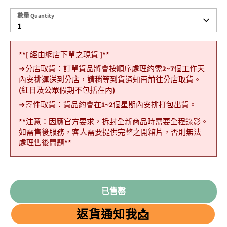
數
數量 Quantity
量
1
Quantity
**[ 經由網店下單之現貨 ]**
➜分店取貨：訂單貨品將會按順序處理約需2~7個工作天
內安排運送到分店，請稍等到貨通知再前往分店取貨。
(紅日及公眾假期不包括在內)
➜寄件取貨：貨品約會在1~2個星期內安排打包出貨。
**注意：因應官方要求，拆封全新商品時需要全程錄影。
如需售後服務，客人需要提供完整之開箱片，否則無法
處理售後問題**
已售罄
返貨通知我📩