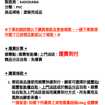
製造商：KADOKAWA
分類：PVC
商品規格：塗裝完成品
❈下單前請詳閱以下購買條款及售後條款，一經下單將視
作閣下已詳閱及默認以下條款。❈
✦ 運費計算 ✦
運費到付
順豐點 /
順豐智能櫃
/
上門派送
：
精品分店自取：免運費
✦ 購買條
款 ✦
寄送貨品僅使用順豐快遞到付，顧客可選擇於
順豐站/
順豐智能櫃自取、上門派送
或於
精品分店
自取。順豐
站自取及上門派送皆採用運費到付方式，所有費用及
風險由顧客承擔。
**請留意! 如閣下所購買之貨物重量超過20kg 或體積