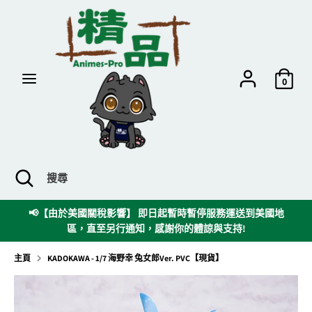
跳
到
內
容
搜
搜
尋
尋
0
搜
關
搜
尋
閉
尋
搜
暫停服務運送到美國地
🌸經由網店下單之現貨貨品將會按照訂單順序
尋
體諒與支持!
間約需7個工作天，請見諒 。 
欄
主頁
KADOKAWA - 1/7 海野幸 兔女郎Ver. PVC【現貨】