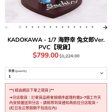
KADOKAWA - 1/7 海野幸 兔女郎Ver.
PVC【現貨】
$799.00
原
$1,224.00
價
數
數量 Quantity
量
1
Quantity
**[ 經由網店下單之現貨 ]**
➜分店取貨：訂單貨品將會按順序處理約需2~7個工作天
內安排運送到分店，請稍等到貨通知再前往分店取貨。
(紅日及公眾假期不包括在內)