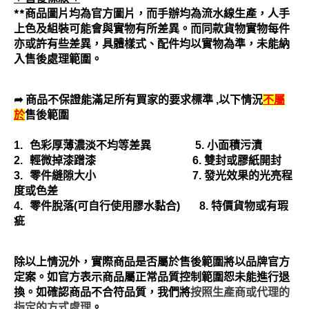
**商品圖片均為官方圖片，而手辦均為流水線生產，人手
上色及組裝可能會與實物有所差異。而同款貨物實物每件
亦或許有些差異，具體樣式、配件均以實物為準，未能納
入售後處理範圍。
➦ 商品不保證能滿足所有買家的要求標準
,
以下情況
不屬
於
售後範圍
1.
色彩厚薄濃淡不均等差異
5.
小面積污漬
2.
輕微掉漆蹭漆
6.
雙封或膠紙開封
3.
零件縫隙大小
7.
發光效果的光亮程
度或色差
4.
零件脫落
(
可自行使用膠水黏合
)
8.
特價貨物或有瑕
疵
除以上情況外，實際商品是否屬於售後範圍將以品牌官方
定案。如官方表示商品屬正常品質控制範圍恕未能進行退
換。如確認商品不合符品質，我們將
按照生產商或代理的
指定的方式處理
。