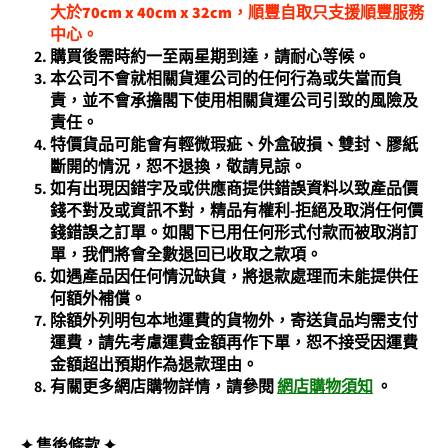
大於70cm x 40cm x 32cm，順豐自取只支援順豐服務
中心。
購買後需時約一至兩星期到達，請耐心等候。
本公司不會就相關貨運公司的任何行為或失當而負
責，並不會承擔閣下使用相關貨運公司引致的風險及
責任。
特價貨品可能會有輕微瑕疵、外盒破損、雙封、膠紙
斷開的情況，恕不退換，敬請見諒。
如有出現因錯字及或供應商提供錯誤資料以致產品價
錢不對及或資訊不對，精品有權利-拒絕及取消任何價
錢錯誤之訂單。如閣下已用任何形式付款而被取消訂
單，我們將會全數退回已收取之款項。
如遇產品因任何情況缺貨，將退款處理而未能提供任
何額外補償。
除額外列明包本地運費的貨物外，寄送貨品均需支付
運費，請先考慮運費金額再作下單，恕不接受因運費
金額超出預期作為退款理由。
有關更多網店購物詳情，請參閱
網店購物須知
。
✦ 售後條款
✦