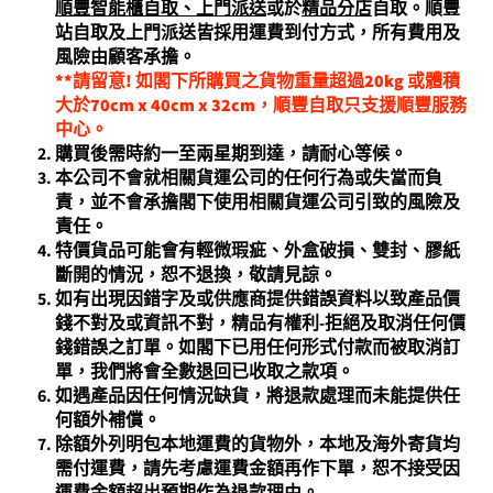
順豐智能櫃自取、上門派送
或於
精品分店
自取。順豐
站自取及上門派送皆採用運費到付方式，所有費用及
風險由顧客承擔。
**請留意! 如閣下所購買之貨物重量超過20kg 或體積
大於70cm x 40cm x 32cm，順豐自取只支援順豐服務
中心。
購買後需時約一至兩星期到達，請耐心等候。
本公司不會就相關貨運公司的任何行為或失當而負
責，並不會承擔閣下使用相關貨運公司引致的風險及
責任。
特價貨品可能會有輕微瑕疵、外盒破損、雙封、膠紙
斷開的情況，恕不退換，敬請見諒。
如有出現因錯字及或供應商提供錯誤資料以致產品價
錢不對及或資訊不對，精品有權利-拒絕及取消任何價
錢錯誤之訂單。如閣下已用任何形式付款而被取消訂
單，我們將會全數退回已收取之款項。
如遇產品因任何情況缺貨，將退款處理而未能提供任
何額外補償。
除額外列明包本地運費的貨物外，本地及海外寄貨均
需付運費，請先考慮運費金額再作下單，恕不接受因
運費金額超出預期作為退款理由。