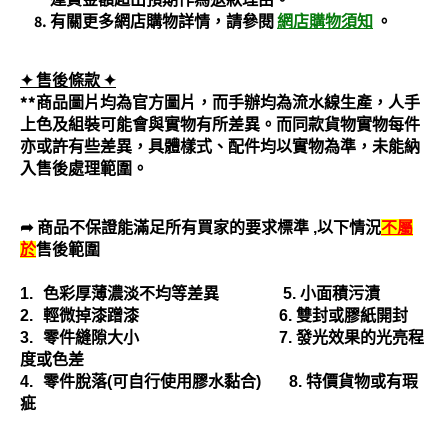
有關更多網店購物詳情，請參閱
網店購物須知
。
✦ 售後條款
✦
**商品圖片均為官方圖片，而手辦均為流水線生產，人手
上色及組裝可能會與實物有所差異。而同款貨物實物每件
亦或許有些差異，具體樣式、配件均以實物為準，未能納
入售後處理範圍。
➦ 商品不保證能滿足所有買家的要求標準
,
以下情況
不屬
於
售後範圍
1.
色彩厚薄濃淡不均等差異
5.
小面積污漬
2.
輕微掉漆蹭漆
6.
雙封或膠紙開封
3.
零件縫隙大小
7.
發光效果的光亮程
度或色差
4.
零件脫落
(
可自行使用膠水黏合
)
8.
特價貨物或有瑕
疵