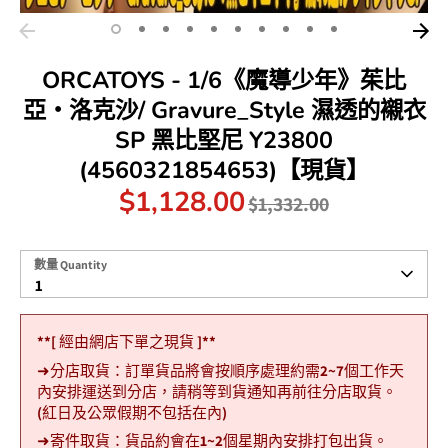
ORCATOYS - 1/6《魔導少年》茱比
亞‧洛克沙/ Gravure_Style 濕透的襯衣
SP 黑比堅尼 Y23800
(4560321854653)【現貨】
$1,128.00
原
$1,332.00
價
數
數量 Quantity
量
1
Quantity
**[ 經由網店下單之現貨 ]**
➜分店取貨：訂單貨品將會按順序處理約需2~7個工作天
內安排運送到分店，請稍等到貨通知再前往分店取貨。
(紅日及公眾假期不包括在內)
➜寄件取貨：貨品約會在1~2個星期內安排打包出貨。