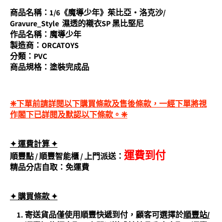
商品名稱：1/6《魔導少年》茱比亞‧洛克沙/
Gravure_Style 濕透的襯衣SP 黑比堅尼
作品名稱
：魔導少年
製造商：ORCATOYS
分類：PVC
商品規格：
塗裝完成品
❈下單前請詳閱以下購買條款及售後條款，一經下單將視
作閣下已詳閱及默認以下條款。❈
✦ 運費計算 ✦
運費到付
順豐點 /
順豐智能櫃
/
上門派送
：
精品分店自取：免運費
✦ 購買條
款 ✦
寄送貨品僅使用順豐快遞到付，顧客可選擇於
順豐站/