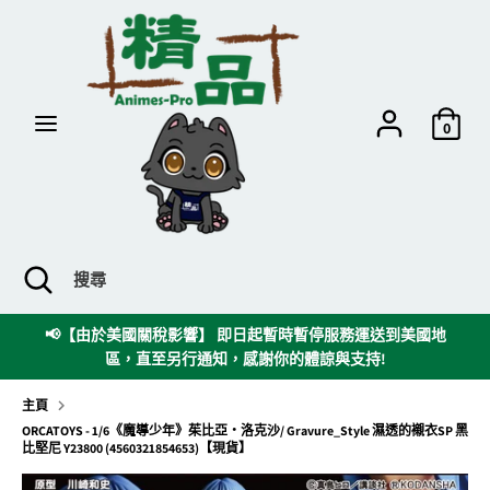
跳
到
內
容
搜
搜
尋
尋
0
搜
關
搜
尋
閉
尋
搜
時
📢【由於美國關稅影響】 即日起暫時暫停服務運送到美國地
尋
區，直至另行通知，感謝你的體諒與支持!
欄
主頁
ORCATOYS - 1/6《魔導少年》茱比亞‧洛克沙/ Gravure_Style 濕透的襯衣SP 黑
比堅尼 Y23800 (4560321854653)【現貨】