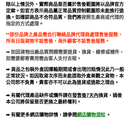
除以上情況外，實際商品是否屬於售後範圍將以品牌官方
定案。如官方表示商品屬正常品質控制範圍恕未能進行退
換。如確認商品不合符品質，我們將
按照生產商或代理的
指定的方式處理
。
**部份品牌之產品需自行聯絡品牌代理商處理售後服務，
所有日版貨物不設售後，海外顧客不設售後服務。
➦
如因貨物出廠品質問題需要退貨、換貨、維修或補件，
如需要郵寄費用需由客人支付去程。
➦ 貨品之包裝外盒因運輸期間或會出現凹陷情況此乃一般
正常狀況。如因取貨次序而未能提取外盒美觀之貨物，本
公司恕不負責，貴客亦不可以此為退貨或退款之理由。
➦ 有關代理產品缺件或爛件請在
發售後7天內
換貨，過後
本公司將保留是否更換之最終權利。
網店購物須知
。
➦ 有關更多網店購物詳情，請參閱