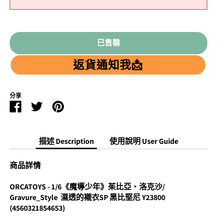
已售罄
返貨通知我📩
分享
Facebook
Twitter
Pinterest
分
分
分
享
享
享
描述 Description
使用說明 User Guide
商品詳情
ORCATOYS - 1/6《魔導少年》茱比亞‧洛克沙/
Gravure_Style 濕透的襯衣SP 黑比堅尼 Y23800
(4560321854653)