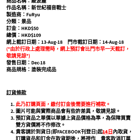
商品名稱：綾波麗
作品名稱：新世紀福音戰士
製造商：FuRyu
分類：景品
訂金：HKD$50
總價：HKD$109
網上截訂日期：13-Aug-18 門市截訂日期：14-Aug-18
(*由於行政上處理需時，網上預訂會比門市早一天截訂，
敬請見諒*)
發售日期：Dec-18
商品規格：
塗裝完成品
訂貨條
款
此乃訂購頁面，繳付訂金後需要進行補款。
圖片可能與實際商品會有些許差異，敬請見諒。
預訂貨品之單價以單據上貨品價格為準，為保障買賣
雙方貨價將不作修改。
貴客請於到貨日(即FACEBOOK刊登日)起
14
日
內取貨，
訂購貨品和訂金在取貨期後，將視作 貴客取消訂單