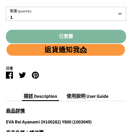
數
數量 Quantity
量
1
Quantity
已售罄
返貨通知我📩
分享
Facebook
Twitter
Pinterest
分
分
分
享
享
享
描述 Description
使用說明 User Guide
商品詳情
EVA Rei Ayanami (H100282) Y800 (1003049)