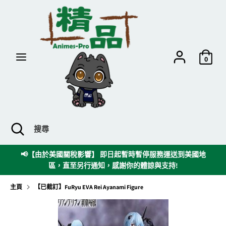
跳
到
內
容
搜
搜
尋
尋
0
搜
關
搜
尋
閉
尋
搜
時
📢【由於美國關稅影響】 即日起暫時暫停服務運送到美國地
尋
區，直至另行通知，感謝你的體諒與支持!
欄
主頁
【已截訂】FuRyu EVA Rei Ayanami Figure