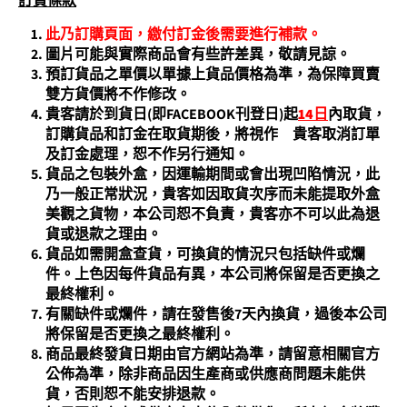
訂貨條
款
此乃訂購頁面，繳付訂金後需要進行補款。
圖片可能與實際商品會有些許差異，敬請見諒。
預訂貨品之單價以單據上貨品價格為準，為保障買賣
雙方貨價將不作修改。
貴客請於到貨日(即FACEBOOK刊登日)起
14
日
內取貨，
訂購貨品和訂金在取貨期後，將視作 貴客取消訂單
及訂金處理，恕不作另行通知。
貨品之包裝外盒，因運輸期間或會出現凹陷情況，此
乃一般正常狀況，貴客如因取貨次序而未能提取外盒
美觀之貨物，本公司恕不負責，貴客亦不可以此為退
貨或退款之理由。
貨品如需開盒查貨，可換貨的情況只包括缺件或爛
件。上色因每件貨品有異，本公司將保留是否更換之
最終權利。
有關缺件或爛件，請在發售後7天內換貨，過後本公司
將保留是否更換之最終權利。
商品最終發貨日期由官方網站為準，請留意相關官方
公佈為準，除非商品因生產商或供應商問題未能供
貨，否則恕不能安排退款。