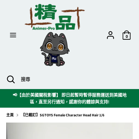
跳
到
內
容
搜
搜
尋
尋
0
搜
關
搜
尋
閉
尋
搜
時
📢【由於美國關稅影響】 即日起暫時暫停服務運送到美國地
尋
區，直至另行通知，感謝你的體諒與支持!
欄
主頁
【已截訂】SGTOYS Female Character Head Hair 1/6