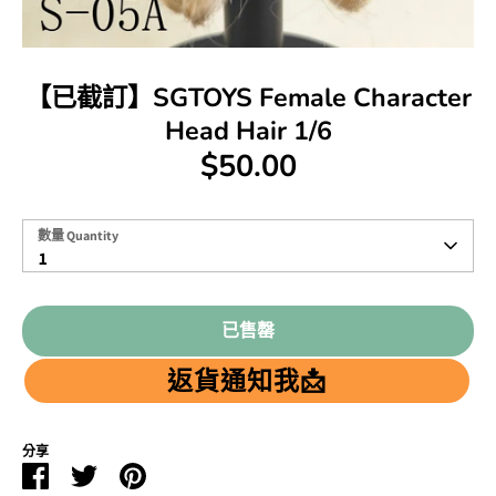
【已截訂】SGTOYS Female Character
Head Hair 1/6
$50.00
數
數量 Quantity
量
1
Quantity
已售罄
返貨通知我📩
分享
Facebook
Twitter
Pinterest