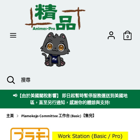
跳
到
內
容
搜
搜
尋
尋
0
搜
關
搜
尋
閉
尋
搜
時
📢【由於美國關稅影響】 即日起暫時暫停服務運送到美國地
尋
區，直至另行通知，感謝你的體諒與支持!
欄
主頁
Plamokojo Committee 工作台 (Basic)【售完】