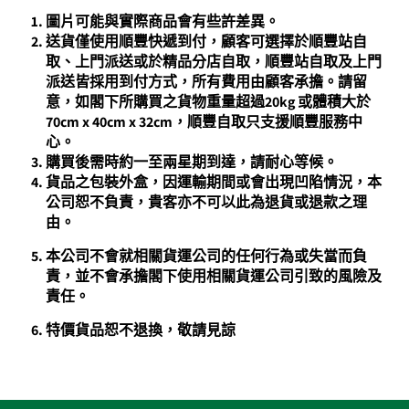
圖片可能與實際商品會有些許差異。
送貨僅使用順豐快遞到付，顧客可選擇於順豐站自
取、上門派送或於精品分店自取，順豐站自取及上門
派送皆採用到付方式，所有費用由顧客承擔。請留
意，如閣下所購買之貨物重量超過20kg 或體積大於
70cm x 40cm x 32cm
，順豐自取只支援順豐服務中
心。
購買後需時約一至兩星期到達，請耐心等候。
貨品之包裝外盒，因運輸期間或會出現凹陷情況，本
公司恕不負責，貴客亦不可以此為退貨或退款之理
由。
本公司不會就相關貨運公司的任何行為或失當而負
責，並不會承擔閣下使用相關貨運公司引致的風險及
責任。
特價貨品恕不退換，敬請見諒