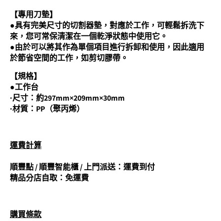
【專用刀墊】
●具有完美尺寸的切割器墊，對應於工作，可輕鬆拆洗下
來，您可常保清潔在一個乾淨狀態中使用它。
●由於可以將其作為單個項目進行拆卸和使用，因此適用
於節省空間的工作，如剪切膠帶。
【規格】
●工作台
·尺寸：約297mm×209mm×30mm
·材質：PP（聚丙烯）
運費計算
順豐點 / 順豐智能櫃 / 上門派送：運費到付
精品分店自取：免運費
購買條
款