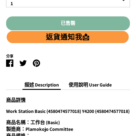
量
1
Quantity
已售罄
返貨通知我📩
分享
Facebook
Twitter
Pinterest
分
分
分
享
享
享
描述 Description
使用說明 User Guide
商品詳情
Work Station Basic (4580474577018) Y4200 (4580474577018)
商品名稱：工作台 (
Basic)
製造商：Plamokojo Committee
商品規格：