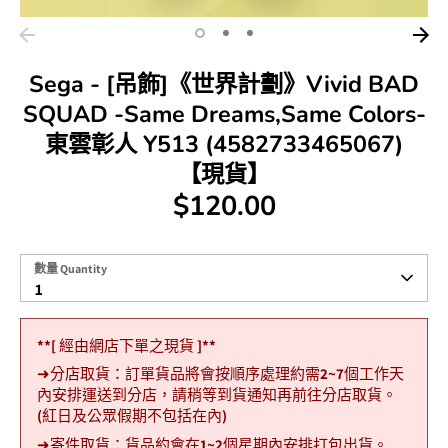
Sega - [吊飾]《世界計劃》Vivid BAD
SQUAD -Same Dreams,Same Colors-
東雲彰人 Y513 (4582733465067)
【現貨】
$120.00
數
數量 Quantity
量
1
Quantity
**[ 經由網店下單之現貨 ]**
➜分店取貨：訂單貨品將會按順序處理約需2~7個工作天
內安排運送到分店，請稍等到貨通知再前往分店取貨。
(紅日及公眾假期不包括在內)
➜寄件取貨：貨品約會在1~2個星期內安排打包出貨。