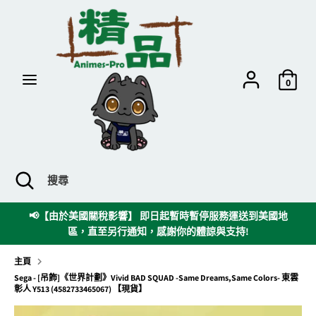
跳
到
內
容
搜
搜
尋
尋
0
搜
關
搜
尋
閉
尋
搜
時
📢【由於美國關稅影響】 即日起暫時暫停服務運送到美國地
尋
區，直至另行通知，感謝你的體諒與支持!
欄
主頁
Sega - [吊飾]《世界計劃》Vivid BAD SQUAD -Same Dreams,Same Colors- 東雲
彰人 Y513 (4582733465067) 【現貨】