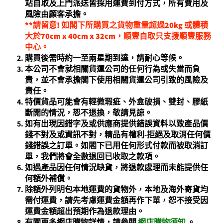
站自取及上門派送皆採用運費到付方式，所有費用及
風險由顧客承擔。
**請留意! 如閣下所購買之貨物重量超過20kg 或體積
大於70cm x 40cm x 32cm，順豐自取只支援順豐服務
中心。
購買後需時約一至兩星期到達，請耐心等候。
本公司不會就相關貨運公司的任何行為或失當而負
責，並不會承擔閣下使用相關貨運公司引致的風險及
責任。
特價貨品可能會有輕微瑕疵、外盒破損、雙封、膠紙
斷開的情況，恕不退換，敬請見諒。
如有出現因錯字及或供應商提供錯誤資料以致產品價
錢不對及或資訊不對，精品有權利-拒絕及取消任何價
錢錯誤之訂單。如閣下已用任何形式付款而被取消訂
單，我們將會全數退回已收取之款項。
如遇產品因任何情況缺貨，將退款處理而未能提供任
何額外補償。
除額外列明包本地運費的貨物外，本地及海外寄貨均
需付運費，請先考慮運費金額再作下單，恕不接受因
運費金額超出預期作為退款理由。
有關更多網店購物詳情，請參閱
網店購物須知
。