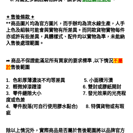
✦ 售後條款
✦
**商品圖片均為官方圖片，而手辦均為流水線生產，人手
上色及組裝可能會與實物有所差異。而同款貨物實物每件
亦或許有些差異，具體樣式、配件均以實物為準，未能納
入售後處理範圍。
➦ 商品不保證能滿足所有買家的要求標準
,
以下情況
不屬
於
售後範圍
1.
色彩厚薄濃淡不均等差異
5.
小面積污漬
2.
輕微掉漆蹭漆
6.
雙封或膠紙開封
3.
零件縫隙大小
7.
發光效果的光亮程
度或色差
4.
零件脫落
(
可自行使用膠水黏合
)
8.
特價貨物或有瑕
疵
除以上情況外，實際商品是否屬於售後範圍將以品牌官方