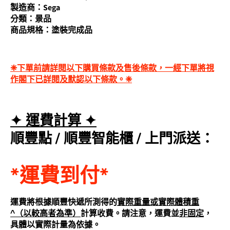
製造商：Sega
分類：景品
商品規格：塗裝完成品
❈下單前請詳閱以下購買條款及售後條款，一經下單將視
作閣下已詳閱及默認以下條款。❈
✦ 運費計算 ✦
順豐點 /
順豐智能櫃
/
上門派送
：
*運費到付*
運費將根據順豐快遞所測得的
實際重量或實際體積重
^
（以較高者為準）
計算收費。請注意，運費並
非固定
，
具體以實際計量為依據。