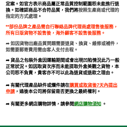
定案。如官方表示商品屬正常品質控制範圍恕未能進行退
換。如確認商品不合符品質，我們將
按照生產商或代理的
指定的方式處理
。
**部份品牌之產品需自行聯絡品牌代理商處理售後服務，
所有日版貨物不設售後，海外顧客不設售後服務。
➦
如因貨物出廠品質問題需要退貨、換貨、維修或補件，
如需要郵寄費用需由客人支付去程。
➦ 貨品之包裝外盒因運輸期間或會出現凹陷情況此乃一般
正常狀況。如因取貨次序而未能提取外盒美觀之貨物，本
公司恕不負責，貴客亦不可以此為退貨或退款之理由。
➦ 有關代理產品缺件或爛件請在
購買或取貨後7天內
提出
申請
，過後本公司將保留是否更換之最終權利。
網店購物須知
。
➦ 有關更多網店購物詳情，請參閱