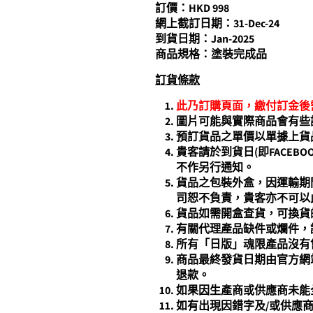
訂價：HKD 998
網上截訂日期：31-Dec-24
到貨日期：Jan-2025
商品規格：塗裝完成品
訂貨條
款
此乃訂購頁面，繳付訂金後
圖片可能與實際商品會有些
預訂貨品之單價以單據上貨
貴客請於到貨日(即FACEBO
不作另行通知。
貨品之包裝外盒，因運輸期
司恕不負責，貴客亦不可以
貨品如需開盒查貨，可換貨
有關
代理產品
缺件或爛件，
所有「日版」魂限產品沒有
商品最終發貨日期由官方網
退款。
如果因生產商或供應商未能
如有出現因錯字及/或供應