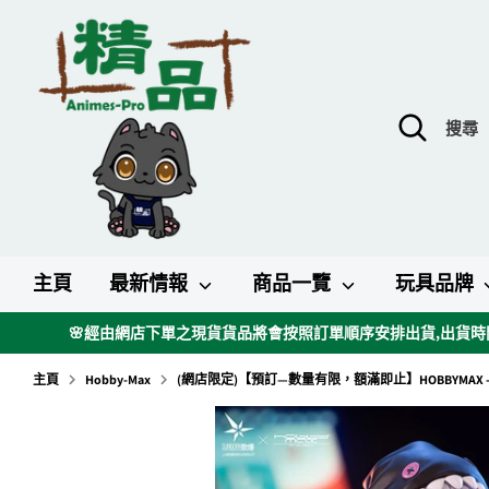
跳
到
內
容
搜
搜
尋
尋
主頁
最新情報
商品一覽
玩具品牌
🌸經由網店下單之現貨貨品將會按照訂單順序安排出貨,出貨時間
主頁
Hobby-Max
(網店限定)【預訂—數量有限，額滿即止】HOBBYMAX - Girls' Fron