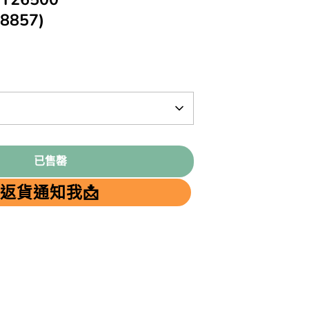
8857)
已售罄
返貨通知我📩
terest