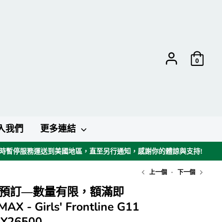
0
入我們
更多連結
暫時暫停服務運送到美國地區，直至另行通知，感謝你的體諒與支持!
上一個
下一個
【預訂—數量有限，額滿即
 - Girls' Frontline G11
 Y26500