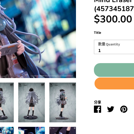
(457345187
$300.00
Title
數
數量 Quantity
量
1
Quantity
分享
Facebook
Twitter
Pin
分
分
分
享
享
享