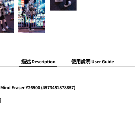
描述 Description
使用說明 User Guide
 Mind Eraser Y26500 (4573451878857)
茵