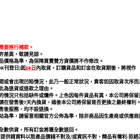
需要進行補款。
許差異，敬請見諒。
品價格為準，為保障買賣雙方貨價將不作修改。
OK刊登日)起
14
日
內取貨，訂購貨品和訂金在取貨期後，將視作
間或會出現凹陷情況，此乃一般正常狀況，貴客如因取貨次序而
此為退貨或退款之理由。
的情況只包括缺件或爛件。上色因每件貨品有異，本公司將保留
請在發售後7天內換貨，過後本公司將保留是否更換之最終權利
售後服務，均不設退換。
站為準，請留意相關官方公佈為準，除非商品因生產商或供應商
全數供貨，所有訂金將獲全數退回。
商提供錯資料以致產品價錢不對及/或資訊不對，精品有權利-拒