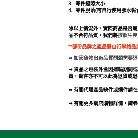
3.
零件縫隙大小
4.
零件脫落
(
可自行使用膠水黏
除以上情況外，實際商品是否屬
品不合符品質，我們將
按照生產
**部份品牌之產品需自行聯絡
➦
如因貨物出廠品質問題需要退
➦ 貨品之包裝外盒因運輸期間
責，貴客亦不可以此為退貨或退
➦ 有關代理產品缺件或爛件請在
➦ 有關更多網店購物詳情，請參