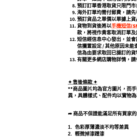
預訂訂單香港取貨只限門市
海外訂單均需付郵費，請先
預訂貨品之單價以單據上貨
貨物到貨後將以
手機短信(SM
款，將視作貴客取消訂單及
短信經信息中心發出，並會記
信攔置設定 / 其他原因
信為由要求取回已撻訂的貨
有關更多網店購物詳情，請
✦ 售後條款
✦
**商品圖片均為官方圖片，而
異，具體樣式、配件均以實物為
➦ 商品不保證能滿足所有買家
1.
色彩厚薄濃淡不均等差異
2.
輕微掉漆蹭漆