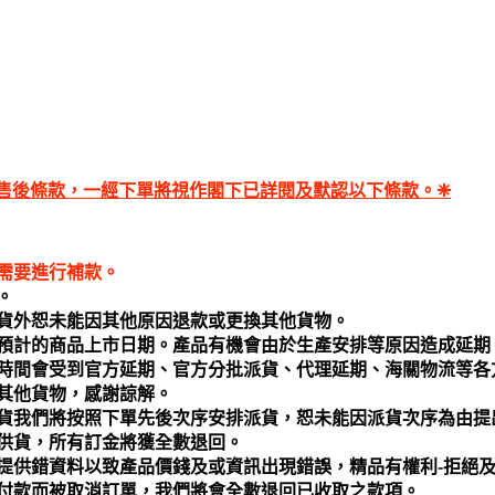
售後條款，一經下單將視作閣下已詳閱及默認以下條款。❈
需要進行補款。
。
貨外恕未能因其他原因退款或更換其他貨物。
預計的商品上市日期。產品有機會由於生產安排等原因造成延期
時間會受到官方延期、官方分批派貨、代理延期、海關物流等各
其他貨物，感謝諒解。
貨我們將按照下單先後次序安排派貨，恕未能因派貨次序為由提
供貨，所有訂金將獲全數退回。
提供錯資料以致產品價錢及或資訊出現錯誤，精品有權利-拒絕及取
付款而被取消訂單，我們將會全數退回已收取之款項。