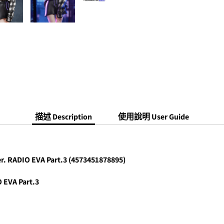
描述 Description
使用說明 User Guide
 RADIO EVA Part.3 (4573451878895)
VA Part.3