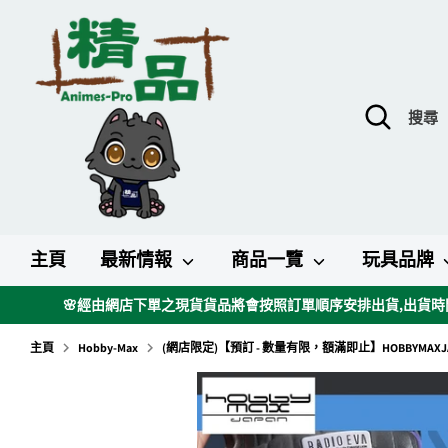
跳
到
內
容
搜
搜
尋
尋
主頁
最新情報
商品一覽
玩具品牌
🌸經由網店下單之現貨貨品將會按照訂單順序安排出貨,出貨時間
主頁
Hobby-Max
(網店限定)【預訂 - 數量有限，額滿即止】HOBBYMAXJAPAN - 1/