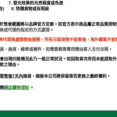
7.
發光效果的光亮程度或色差
合
)
8.
特價貨物或有瑕疵
於售後範圍將以品牌官方定案。如官方表示商品屬正常品質控制
商或代理的指定的方式處理
。
品牌代理商處理售後服務，所有日版貨物不設售後，海外顧客不設
貨、換貨、維修或補件，如需要郵寄費用需由客人支付去程。
或會出現凹陷情況此乃一般正常狀況。如因取貨次序而未能提取
款之理由。
發售後7天內
換貨，過後本公司將保留是否更換之最終權利。
網店購物須知
。
閱