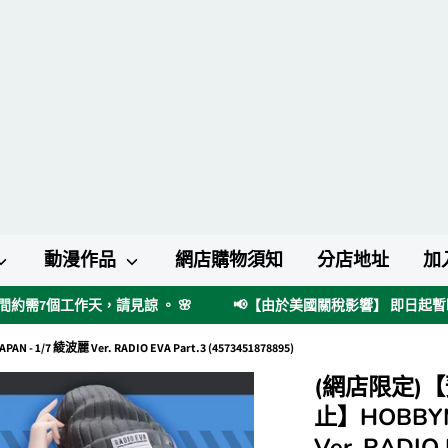
動漫作品
網店購物須知
分店地址
加
約需7個工作天，請見諒 。 🌸
📢【由於美國關稅影響】 即日起
7 綾波麗 Ver. RADIO EVA Part.3 (4573451878895)
(網店限定)
止】HOBBYM
Ver. RADIO 