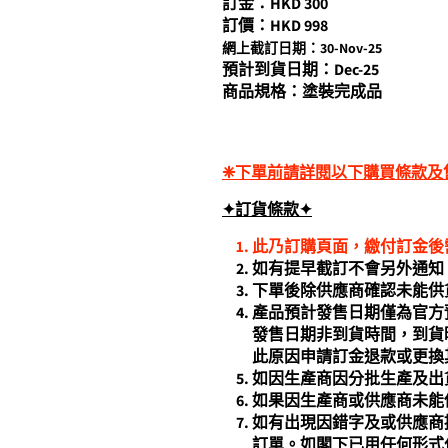
訂金：HKD 300
訂價：HKD 998
網上截訂日期：30-Nov-25
預計到貨日期：Dec-25
商品規格：塗裝完成品
❈下單前請詳閱以下購買條款及
訂貨條
款
✦
✦
此乃訂購頁面，繳付訂金後
如有提早截訂不會另外通知
下單後除供應商確認未能供
產品預計發售日期僅為官方
發售日期非到貨時間，到貨
此原因申請訂金退款或更換
如因生產商因分批生產及出
如果因生產商或供應商未能
如有出現因錯字及或供應商
訂單。如閣下已用任何形式