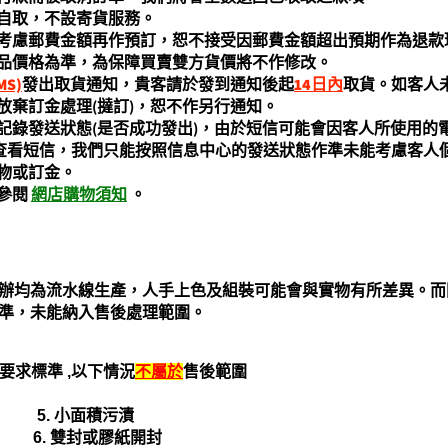
自取，不設寄貨服務。
考慮郵費金額再作預訂，恕不接受因郵費金額超出預期作為退款
品價格為準，為保障買賣雙方貨價將不作修改。
S)
發出取貨通知，貴客請於發到通知後起
14日內
取貨。如客人
放棄訂金處理(撻訂)，恕不作另行通知。
錄發送狀態(是否成功發出)，由於短信可能會因客人所使用的電
未能查看短信，我們只能按照信息中心的發送狀態作準未能考慮客
物或訂金。
參閱
網店購物須知
。
手辦均為流水線生產，人手上色及組裝可能會與實物有所差異。
準，未能納入售後處理範圍。
的要求標準
,
以下情況
不屬於
售後範圍
5.
小面積污漬
6.
雙封或膠紙開封