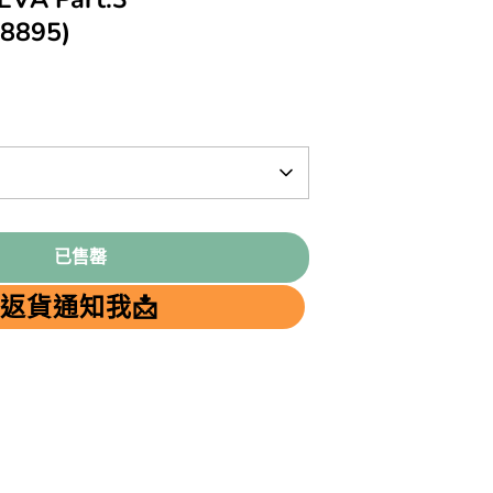
8895)
已售罄
返貨通知我📩
terest