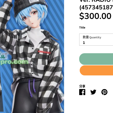
(457345187
$300.00
Title
數
數量 Quantity
量
1
Quantity
分享
Facebook
Twitter
Pin
分
分
分
享
享
享